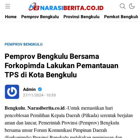
Narasi Berita
Home
Pemprov Bengkulu
Provinsi Bengkulu
Pemkot Bengkul
PEMPROV BENGKULU
Pemprov Bengkulu Bersama
Forkopimda Lakukan Pemantauan
TPS di Kota Bengkulu
Admin
27/11/2024 - 10:53
Bengkulu
Narasiberita.co.id
,
.-Untuk memastikan hari
pencoblosan Pemilihan Kepala Daerah (Pilkada) serentak berjalan
aman dan lancar, Pemerintah Provinsi (Pemprov) Bengkulu
bersama unsur Forum Komunikasi Pimpinan Daerah
(Forkopimda) Provinsi Bengkulu melakukan peninjauan dan