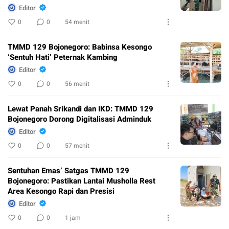
Editor
0
0
54 menit
TMMD 129 Bojonegoro: Babinsa Kesongo
‘Sentuh Hati’ Peternak Kambing
Editor
0
0
56 menit
Lewat Panah Srikandi dan IKD: TMMD 129
Bojonegoro Dorong Digitalisasi Adminduk
Editor
0
0
57 menit
Sentuhan Emas’ Satgas TMMD 129
Bojonegoro: Pastikan Lantai Musholla Rest
Area Kesongo Rapi dan Presisi
Editor
0
0
1 jam