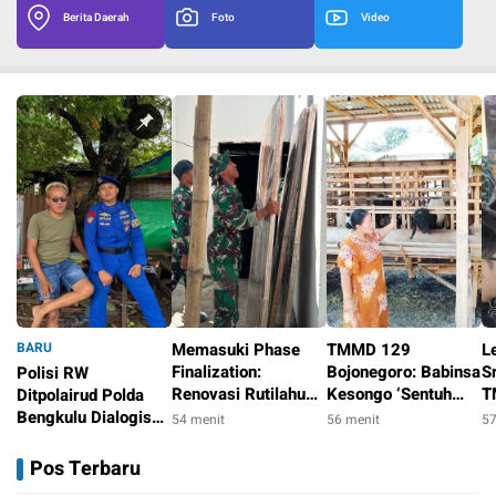
Berita Daerah
Foto
Video
BARU
Memasuki Phase
TMMD 129
L
Finalization:
Bojonegoro: Babinsa
S
Polisi RW
Renovasi Rutilahu
Kesongo ‘Sentuh
T
Ditpolairud Polda
TMMD 129
Hati’ Peternak
B
Bengkulu Dialogis
54 menit
56 menit
57
Bojonegoro di
Kambing
Di
dengan Warga Teluk
35 menit
Rumah Pak Koko
A
Sepang, Himbau
Pos Terbaru
Dikebut
Waspada Cuaca