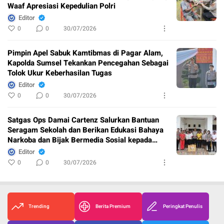
Waaf Apresiasi Kepedulian Polri
Editor
0
0
30/07/2026
Pimpin Apel Sabuk Kamtibmas di Pagar Alam,
Kapolda Sumsel Tekankan Pencegahan Sebagai
Tolok Ukur Keberhasilan Tugas
Editor
0
0
30/07/2026
Satgas Ops Damai Cartenz Salurkan Bantuan
Seragam Sekolah dan Berikan Edukasi Bahaya
Narkoba dan Bijak Bermedia Sosial kepada
Pelajar di Sarmi
Editor
0
0
30/07/2026
Trending
Berita Premium
Peringkat Penulis