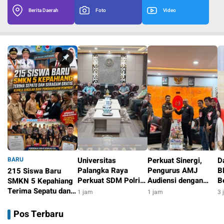
Berita Daerah
Foto
Video
BARU
Universitas
Perkuat Sinergi,
D
Palangka Raya
Pengurus AMJ
B
215 Siswa Baru
Perkuat SDM Polri
Audiensi dengan
B
SMKN 5 Kepahiang
Lewat Pusat Studi
Kajati Bengkulu
P
Terima Sepatu dan
1 jam
1 jam
3 
Kepolisian
G
Seragam Gratis,
2 menit
B
Kepala Sekolah Raih
Pos Terbaru
Penghargaan