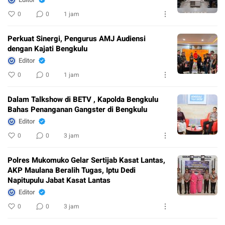
0
0
1 jam
Perkuat Sinergi, Pengurus AMJ Audiensi
dengan Kajati Bengkulu
Editor
0
0
1 jam
Dalam Talkshow di BETV , Kapolda Bengkulu
Bahas Penanganan Gangster di Bengkulu
Editor
0
0
3 jam
Polres Mukomuko Gelar Sertijab Kasat Lantas,
AKP Maulana Beralih Tugas, Iptu Dedi
Napitupulu Jabat Kasat Lantas
Editor
0
0
3 jam