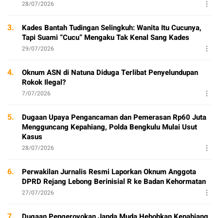
28/07/2026
3.
Kades Bantah Tudingan Selingkuh: Wanita Itu Cucunya,
Tapi Suami “Cucu” Mengaku Tak Kenal Sang Kades
29/07/2026
4.
Oknum ASN di Natuna Diduga Terlibat Penyelundupan
Rokok Ilegal?
7/07/2026
5.
Dugaan Upaya Pengancaman dan Pemerasan Rp60 Juta
Mengguncang Kepahiang, Polda Bengkulu Mulai Usut
Kasus
28/07/2026
6.
Perwakilan Jurnalis Resmi Laporkan Oknum Anggota
DPRD Rejang Lebong Berinisial R ke Badan Kehormatan
27/07/2026
7.
Dugaan Pengeroyokan Janda Muda Hebohkan Kepahiang,