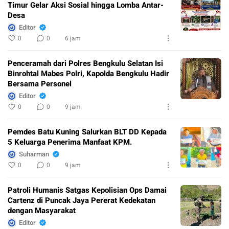
Timur Gelar Aksi Sosial hingga Lomba Antar-
Desa
Editor
0
0
6 jam
Penceramah dari Polres Bengkulu Selatan Isi
Binrohtal Mabes Polri, Kapolda Bengkulu Hadir
Bersama Personel
Editor
0
0
9 jam
Pemdes Batu Kuning Salurkan BLT DD Kepada
5 Keluarga Penerima Manfaat KPM.
Suharman
0
0
9 jam
Patroli Humanis Satgas Kepolisian Ops Damai
Cartenz di Puncak Jaya Pererat Kedekatan
dengan Masyarakat
Editor