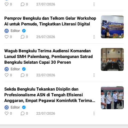
0
0
27/07/2026
Pemprov Bengkulu dan Telkom Gelar Workshop
AI untuk Pemuda, Tingkatkan Literasi Digital
Editor
0
0
25/07/2026
Wagub Bengkulu Terima Audiensi Komandan
Lanud SMH Palembang, Pembangunan Satrad
Bengkulu Selatan Capai 30 Persen
Editor
0
0
22/07/2026
Sekda Bengkulu Tekankan Disiplin dan
Profesionalisme ASN di Tengah Efisiensi
Anggaran, Empat Pegawai Kominfotik Terima
Penghargaan
Editor
0
0
22/07/2026