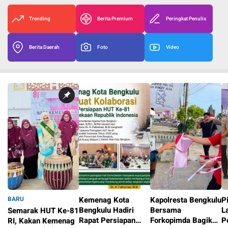
Trending
Berita Premium
Peringkat Penulis
Berita Daerah
Foto
Video
BARU
Kemenag Kota
Kapolresta Bengkulu
P
Bengkulu Hadiri
Bersama
L
Semarak HUT Ke-81
Rapat Persiapan
Forkopimda Bagikan
P
RI, Kakan Kemenag