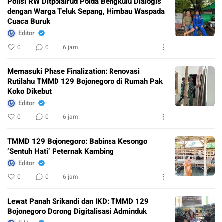
Polisi RW Ditpolairud Polda Bengkulu Dialogis
dengan Warga Teluk Sepang, Himbau Waspada
Cuaca Buruk
Editor
0
0
6 jam
Memasuki Phase Finalization: Renovasi
Rutilahu TMMD 129 Bojonegoro di Rumah Pak
Koko Dikebut
Editor
0
0
6 jam
TMMD 129 Bojonegoro: Babinsa Kesongo
‘Sentuh Hati’ Peternak Kambing
Editor
0
0
6 jam
Lewat Panah Srikandi dan IKD: TMMD 129
Bojonegoro Dorong Digitalisasi Adminduk