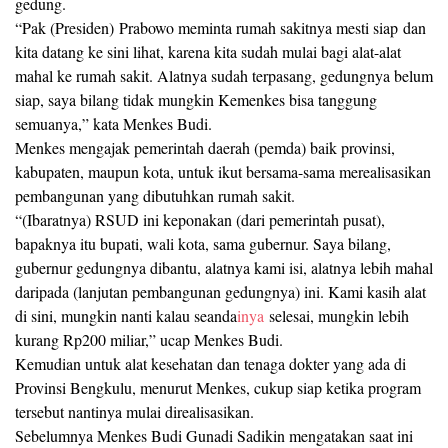
gedung.
“Pak (Presiden) Prabowo meminta rumah sakitnya mesti siap dan
kita datang ke sini lihat, karena kita sudah mulai bagi alat-alat
mahal ke rumah sakit. Alatnya sudah terpasang, gedungnya belum
siap, saya bilang tidak mungkin Kemenkes bisa tanggung
semuanya,” kata Menkes Budi.
Menkes mengajak pemerintah daerah (pemda) baik provinsi,
kabupaten, maupun kota, untuk ikut bersama-sama merealisasikan
pembangunan yang dibutuhkan rumah sakit.
“(Ibaratnya) RSUD ini keponakan (dari pemerintah pusat),
bapaknya itu bupati, wali kota, sama gubernur. Saya bilang,
gubernur gedungnya dibantu, alatnya kami isi, alatnya lebih mahal
daripada (lanjutan pembangunan gedungnya) ini. Kami kasih alat
di sini, mungkin nanti kalau seanda
inya
selesai, mungkin lebih
kurang Rp200 miliar,” ucap Menkes Budi.
Kemudian untuk alat kesehatan dan tenaga dokter yang ada di
Provinsi Bengkulu, menurut Menkes, cukup siap ketika program
tersebut nantinya mulai direalisasikan.
Sebelumnya Menkes Budi Gunadi Sadikin mengatakan saat ini