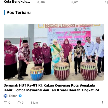
HUT Ke-81 RI,
5.000 Bendera
L
Kota Bengkulu
3 jam
4 jam
5 
Tegaskan Komitmen
Merah Putih Sambut
A
Hadiri Lomba
3 jam
Dukung Agenda
HUT ke-81 RI
M
Mewarnai dan Tari
Pos Terbaru
Nasional
S
Kreasi Daerah
Tingkat RA
Semarak HUT Ke-81 RI, Kakan Kemenag Kota Bengkulu
Hadiri Lomba Mewarnai dan Tari Kreasi Daerah Tingkat RA
Editor
0
0
3 jam