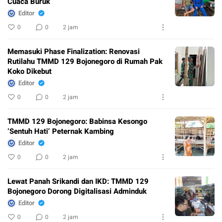
Cuaca Buruk
Editor
0
0
2 jam
Memasuki Phase Finalization: Renovasi
Rutilahu TMMD 129 Bojonegoro di Rumah Pak
Koko Dikebut
Editor
0
0
2 jam
TMMD 129 Bojonegoro: Babinsa Kesongo
‘Sentuh Hati’ Peternak Kambing
Editor
0
0
2 jam
Lewat Panah Srikandi dan IKD: TMMD 129
Bojonegoro Dorong Digitalisasi Adminduk
Editor
0
0
2 jam