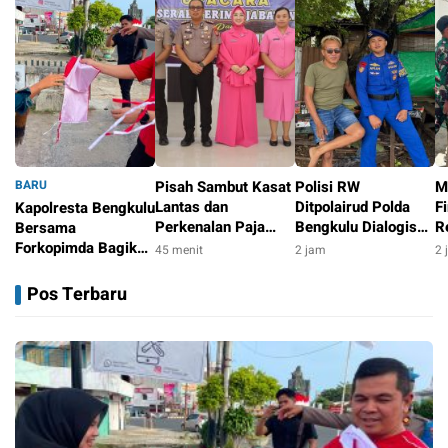
BARU
Pisah Sambut Kasat
Polisi RW
M
Lantas dan
Ditpolairud Polda
Fi
Kapolresta Bengkulu
Perkenalan Paja
Bengkulu Dialogis
R
Bersama
Lulusan SIP
dengan Warga Teluk
T
Forkopimda Bagikan
45 menit
2 jam
2 
Angkatan 55, Polres
Sepang, Himbau
B
5.000 Bendera
3 menit
Mukomuko Perkuat
Waspada Cuaca
R
Merah Putih Sambut
Pos Terbaru
Soliditas Personel
Buruk
D
HUT ke-81 RI