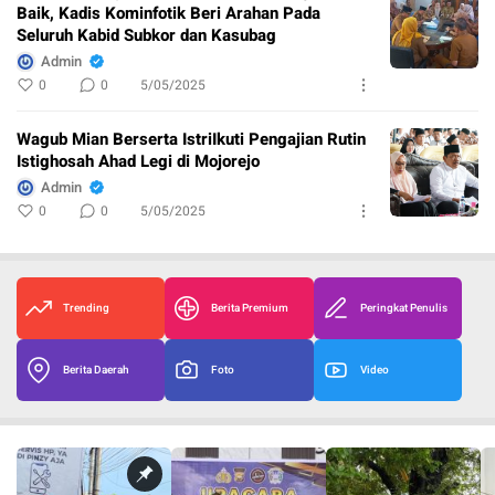
Baik, Kadis Kominfotik Beri Arahan Pada
Seluruh Kabid Subkor dan Kasubag
Admin
0
0
5/05/2025
Wagub Mian Berserta IstriIkuti Pengajian Rutin
Istighosah Ahad Legi di Mojorejo
Admin
0
0
5/05/2025
Trending
Berita Premium
Peringkat Penulis
Berita Daerah
Foto
Video