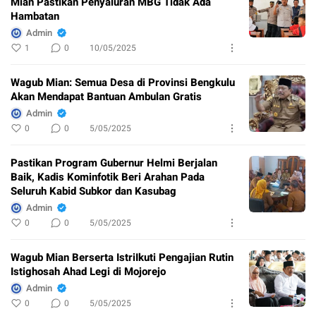
Mian Pastikan Penyaluran MBG Tidak Ada
Hambatan
Admin
1
0
10/05/2025
Wagub Mian: Semua Desa di Provinsi Bengkulu
Akan Mendapat Bantuan Ambulan Gratis
Admin
0
0
5/05/2025
Pastikan Program Gubernur Helmi Berjalan
Baik, Kadis Kominfotik Beri Arahan Pada
Seluruh Kabid Subkor dan Kasubag
Admin
0
0
5/05/2025
Wagub Mian Berserta IstriIkuti Pengajian Rutin
Istighosah Ahad Legi di Mojorejo
Admin
0
0
5/05/2025