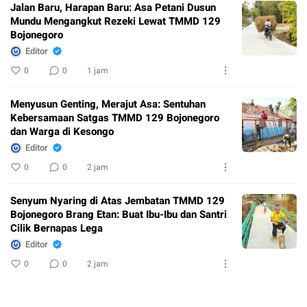
Jalan Baru, Harapan Baru: Asa Petani Dusun
Mundu Mengangkut Rezeki Lewat TMMD 129
Bojonegoro
Editor
0
0
1 jam
Menyusun Genting, Merajut Asa: Sentuhan
Kebersamaan Satgas TMMD 129 Bojonegoro
dan Warga di Kesongo
Editor
0
0
2 jam
Senyum Nyaring di Atas Jembatan TMMD 129
Bojonegoro Brang Etan: Buat Ibu-Ibu dan Santri
Cilik Bernapas Lega
Editor
0
0
2 jam