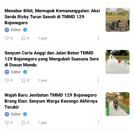
Menabur Bibit, Memupuk Kemanunggalan: Aksi
Serda Rizky Turun Sawah di TMMD 129
Bojonegoro
Editor
0
0
1 jam
Senyum Ceria Anggi dan Jalan Beton TMMD
129 Bojonegoro yang Mengubah Suasana Sore
di Dusun Mundu
Editor
0
0
1 jam
Wajah Baru Jembatan TMMD 129 Bojonegoro
Brang Etan: Senyum Warga Kesongo Akhirnya
Terukir
Editor
0
0
1 jam