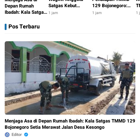
Satgas Kebut
129 Bojonegoro:
T
Depan Rumah
Pembersihan dan
Satgas Kebut
B
Ibadah: Kala Satgas
1 jam
1 jam
1 
Finishing Sebelum
Penyelesaian
K
TMMD 129
1 jam
TMMD 129
Rumah Pak Kardo di
M
Bojonegoro Setia
Pos Terbaru
Bojonegoro Usai
Tengah Medan Sulit
W
Merawat Jalan Desa
Kesongo
Menjaga Asa di Depan Rumah Ibadah: Kala Satgas TMMD 129
Bojonegoro Setia Merawat Jalan Desa Kesongo
Editor