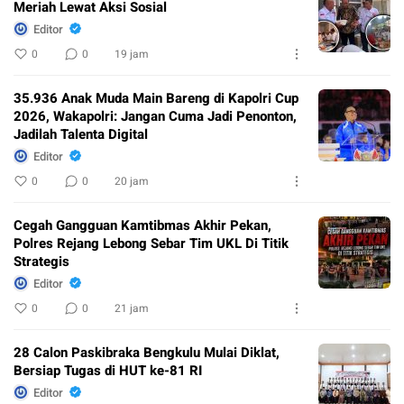
Meriah Lewat Aksi Sosial
Editor
0
0
19 jam
35.936 Anak Muda Main Bareng di Kapolri Cup
2026, Wakapolri: Jangan Cuma Jadi Penonton,
Jadilah Talenta Digital
Editor
0
0
20 jam
Cegah Gangguan Kamtibmas Akhir Pekan,
Polres Rejang Lebong Sebar Tim UKL Di Titik
Strategis
Editor
0
0
21 jam
28 Calon Paskibraka Bengkulu Mulai Diklat,
Bersiap Tugas di HUT ke-81 RI
Editor