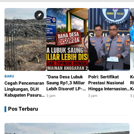
BARU
“Dana Desa Lubuk
Polri: Sertifikat
K
Saung Rp1,3 Miliar
Prestasi Nasional
R
Cegah Pencemaran
Lebih Disorot! LP-
Hingga Internasional
K
Lingkungan, DLH
KPK Desak Tipikor
Tetap Ikuti Tahapan
W
Kabupaten Pasuruan
3 jam
3 jam
3 
Bongkar Dugaan
Seleksi Rekrutmen
d
Modernisasi IPAL
3 jam
Permainan
Polri
P
TPA Wonokerto
Pos Terbaru
Anggaran 2022–
2025”