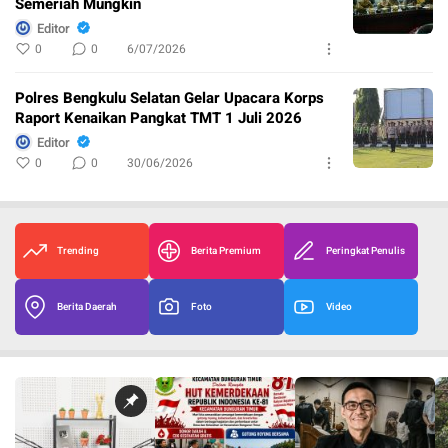
Semeriah Mungkin
Editor
0
0
6/07/2026
Polres Bengkulu Selatan Gelar Upacara Korps
Raport Kenaikan Pangkat TMT 1 Juli 2026
Editor
0
0
30/06/2026
Trending
Berita Premium
Peringkat Penulis
Berita Daerah
Foto
Video