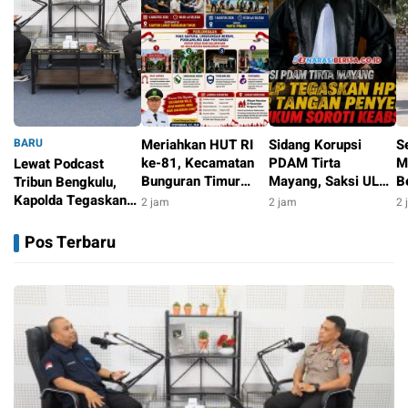
BARU
Meriahkan HUT RI
Sidang Korupsi
S
ke-81, Kecamatan
PDAM Tirta
M
Lewat Podcast
Bunguran Timur
Mayang, Saksi ULP
B
Tribun Bengkulu,
Gelar Aksi Sosial
Tegaskan
B
Kapolda Tegaskan
2 jam
2 jam
2 
hingga Lomba
Penyusunan HPS
K
Komitmen Wujudkan
22 menit
Antar-Desa
Tanpa Campur
Polri Profesional
Pos Terbaru
Tangan Penyedia,
dan Humanis
Kuasa Hukum Soroti
LPA