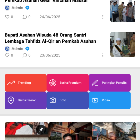
Pemkab Asahan Gelar Khitanan Massal
Admin
0
0
24/06/2025
Bupati Asahan Wisuda 48 Orang Santri
Lembaga Tahfidz Al-Qir’an Pemkab Asahan
Admin
0
0
23/06/2025
Trending
Berita Premium
Peringkat Penulis
Berita Daerah
Foto
Video