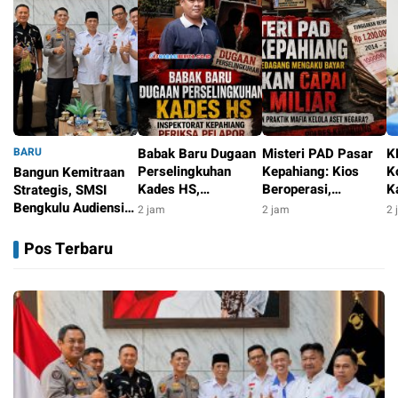
BARU
Babak Baru Dugaan
Misteri PAD Pasar
K
Perselingkuhan
Kepahiang: Kios
K
Bangun Kemitraan
Kades HS,
Beroperasi,
K
Strategis, SMSI
Inspektorat
Pedagang Mengaku
d
Bengkulu Audiensi
2 jam
2 jam
2 
Kepahiang Periksa
Bayar, Tunggakan
R
dengan Kapolda
11 menit
Pelapor
Justru Capai Rp1,2
K
Bengkulu
Pos Terbaru
Miliar