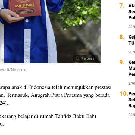
7.
Ak
Seg
Po
30/
8.
Ke
TU
23/
Perbesar
9.
Ke
Mu
wati/Nb.co.id
Pe
2/0
rapa anak di Indonesia telah menunjukkan prestasi
10.
Per
an. Termasuk, Anugrah Putra Pratama yang berada
Se
24).
Ra
sekarang belajar di rumah Tahfidz Bakti Ilahi
23/
ulu.