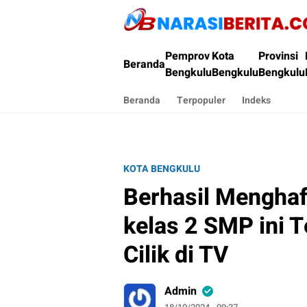
Narasi Berita
Pemprov
Kota
Provinsi
Beranda
Bengkulu
Bengkulu
Bengkulu
Beranda
Terpopuler
Indeks
KOTA BENGKULU
Berhasil Menghaf
kelas 2 SMP ini T
Cilik di TV
Admin