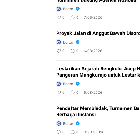
Komitmen Dukung Agenda Nasional
Editor
0
0
7/08/2026
Proyek Jalan di Anggut Bawah Disoro
Editor
0
0
6/08/2026
Lestarikan Sejarah Bengkulu, Acep N
Pangeran Mangkurajo untuk Lestari
Editor
0
0
5/08/2026
Pendaftar Membludak, Turnamen Bad
Berbagai Instansi
Editor
0
0
31/07/2026