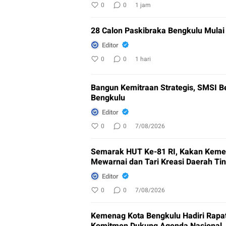
0
0
1 jam
28 Calon Paskibraka Bengkulu Mulai 
Editor
0
0
1 hari
Bangun Kemitraan Strategis, SMSI B
Bengkulu
Editor
0
0
7/08/2026
Semarak HUT Ke-81 RI, Kakan Keme
Mewarnai dan Tari Kreasi Daerah Ti
Editor
0
0
7/08/2026
Kemenag Kota Bengkulu Hadiri Rapa