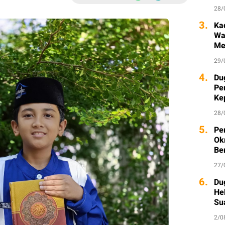
28/
3.
Ka
Wa
Me
29/
4.
Du
Pe
Ke
Ka
28/
5.
Pe
Ok
Be
27/
6.
Du
He
Su
2/0