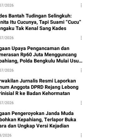
07/2026
des Bantah Tudingan Selingkuh:
nita Itu Cucunya, Tapi Suami “Cucu”
ngaku Tak Kenal Sang Kades
07/2026
gaan Upaya Pengancaman dan
merasan Rp60 Juta Mengguncang
pahiang, Polda Bengkulu Mulai Usut
sus
07/2026
rwakilan Jurnalis Resmi Laporkan
num Anggota DPRD Rejang Lebong
rinisial R ke Badan Kehormatan
07/2026
gaan Pengeroyokan Janda Muda
bohkan Kepahiang, Terlapor Buka
ara dan Ungkap Versi Kejadian
8/2026