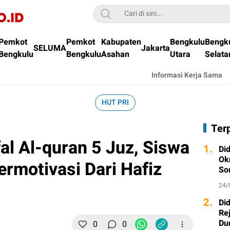
Pemkot
Pemkot
Kabupaten
Bengkulu
Bengk
SELUMA
Jakarta
Bengkulu
Bengkulu
Asahan
Utara
Selata
Informasi Kerja Sama
HUT PRI
Ter
al Al-quran 5 Juz, Siswa
1.
Di
Ok
ermotivasi Dari Hafiz
So
24/
2.
Di
Re
Du
0
0