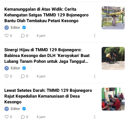
Kemanunggalan di Atas Widik: Cerita
Kehangatan Satgas TMMD 129 Bojonegoro
Bantu Olah Tembakau Petani Kesongo
Editor
0
0
4 jam
Sinergi Hijau di TMMD 129 Bojonegoro:
Babinsa Kesongo dan DLH ‘Keroyokan’ Buat
Lubang Tanam Pohon untuk Jaga Tanggul
Sungai
Editor
0
0
4 jam
Lewat Setetes Darah: TMMD 129 Bojonegoro
Rajut Kepedulian Kemanusiaan di Desa
Kesongo
Editor
0
0
4 jam