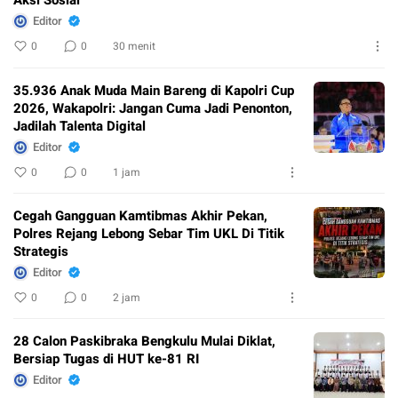
Editor
0
0
30 menit
35.936 Anak Muda Main Bareng di Kapolri Cup
2026, Wakapolri: Jangan Cuma Jadi Penonton,
Jadilah Talenta Digital
Editor
0
0
1 jam
Cegah Gangguan Kamtibmas Akhir Pekan,
Polres Rejang Lebong Sebar Tim UKL Di Titik
Strategis
Editor
0
0
2 jam
28 Calon Paskibraka Bengkulu Mulai Diklat,
Bersiap Tugas di HUT ke-81 RI
Editor