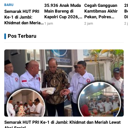
BARU
35.936 Anak Muda
Cegah Gangguan
2
Main Bareng di
Kamtibmas Akhir
B
Semarak HUT PRI
Kapolri Cup 2026,
Pekan, Polres
D
Ke-1 di Jambi:
Wakapolri: Jangan
Rejang Lebong
T
Khidmat dan Meriah
1 jam
2 jam
2 
Cuma Jadi
Sebar Tim UKL Di
R
Lewat Aksi Sosial
30 menit
Penonton, Jadilah
Titik Strategis
Pos Terbaru
Talenta Digital
Semarak HUT PRI Ke-1 di Jambi: Khidmat dan Meriah Lewat
Aksi Sosial