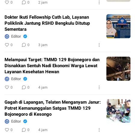
0
0
2 jam
Dokter Ikuti Fellowship Cath Lab, Layanan
Poliklinik Jantung RSHD Bengkulu Ditutup
Sementara
Editor
0
0
3 jam
Melampaui Target: TMMD 129 Bojonegoro dan
Disnakkan Sentuh Nadi Ekonomi Warga Lewat
Layanan Kesehatan Hewan
Editor
0
0
4 jam
Gagah di Lapangan, Telaten Menganyam Janur:
Potret Kemanunggalan Satgas TMMD 129
Bojonegoro di Kesongo
Editor
0
0
4 jam