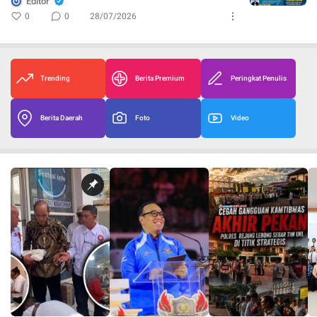
Editor
0
0
28/07/2026
Trending
Berita Premium
Peringkat Penulis
Berita Daerah
Foto
Video