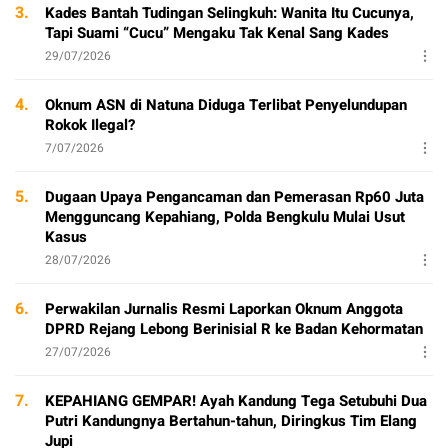
3.
Kades Bantah Tudingan Selingkuh: Wanita Itu Cucunya,
Tapi Suami “Cucu” Mengaku Tak Kenal Sang Kades
29/07/2026
4.
Oknum ASN di Natuna Diduga Terlibat Penyelundupan
Rokok Ilegal?
7/07/2026
5.
Dugaan Upaya Pengancaman dan Pemerasan Rp60 Juta
Mengguncang Kepahiang, Polda Bengkulu Mulai Usut
Kasus
28/07/2026
6.
Perwakilan Jurnalis Resmi Laporkan Oknum Anggota
DPRD Rejang Lebong Berinisial R ke Badan Kehormatan
27/07/2026
7.
KEPAHIANG GEMPAR! Ayah Kandung Tega Setubuhi Dua
Putri Kandungnya Bertahun-tahun, Diringkus Tim Elang
Jupi