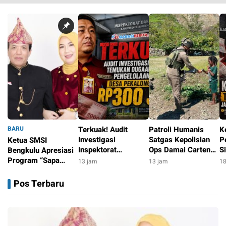
BARU
Terkuak! Audit
Patroli Humanis
K
Investigasi
Satgas Kepolisian
P
Ketua SMSI
Inspektorat
Ops Damai Cartenz
S
Bengkulu Apresiasi
Temukan Dugaan
di Puncak Jaya
R
Program “Sapa
13 jam
13 jam
18
Persoalan
Pererat Kedekatan
Ja
Sekolah”, Dorong
10 jam
Pengelolaan
dengan Masyarakat
H
Penguatan Literasi
Pos Terbaru
ADD/DD Desa
Media di Kalangan
Senilai Rp300 Juta
Pelajar
Dana Desa di
kepahiang