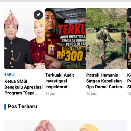
BARU
Terkuak! Audit
Patroli Humanis
K
Investigasi
Satgas Kepolisian
P
Ketua SMSI
Inspektorat
Ops Damai Cartenz
S
Bengkulu Apresiasi
Temukan Dugaan
di Puncak Jaya
R
Program “Sapa
10 jam
10 jam
15
Persoalan
Pererat Kedekatan
Ja
Sekolah”, Dorong
8 jam
Pengelolaan
dengan Masyarakat
H
Penguatan Literasi
Pos Terbaru
ADD/DD Desa
Media di Kalangan
Senilai Rp300 Juta
Pelajar
Dana Desa di
kepahiang