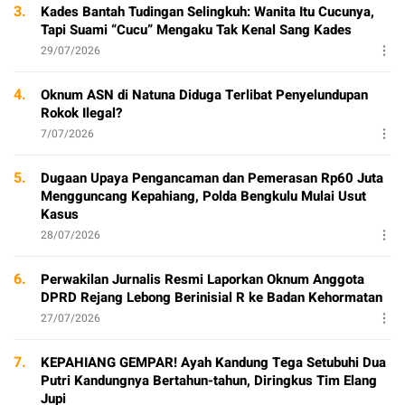
3.
Kades Bantah Tudingan Selingkuh: Wanita Itu Cucunya,
Tapi Suami “Cucu” Mengaku Tak Kenal Sang Kades
29/07/2026
4.
Oknum ASN di Natuna Diduga Terlibat Penyelundupan
Rokok Ilegal?
7/07/2026
5.
Dugaan Upaya Pengancaman dan Pemerasan Rp60 Juta
Mengguncang Kepahiang, Polda Bengkulu Mulai Usut
Kasus
28/07/2026
6.
Perwakilan Jurnalis Resmi Laporkan Oknum Anggota
DPRD Rejang Lebong Berinisial R ke Badan Kehormatan
27/07/2026
7.
KEPAHIANG GEMPAR! Ayah Kandung Tega Setubuhi Dua
Putri Kandungnya Bertahun-tahun, Diringkus Tim Elang
Jupi