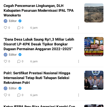
Cegah Pencemaran Lingkungan, DLH
Kabupaten Pasuruan Modernisasi IPAL TPA
Wonokerto
Editor
0
0
6 jam
“Dana Desa Lubuk Saung Rp1,3 Miliar Lebih
Disorot! LP-KPK Desak Tipikor Bongkar
Dugaan Permainan Anggaran 2022–2025”
Editor
0
0
6 jam
Polri: Sertifikat Prestasi Nasional Hingga
Internasional Tetap Ikuti Tahapan Seleksi
Rekrutmen Polri
Editor
0
0
6 jam
Ketua IESPA Ibnu Riza Apresiasi Kapolri Cup