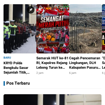
BARU
Semarak HUT ke-81
Cegah Pencemaran
“
RI, Kapolres Rejang
Lingkungan, DLH
S
KRYD Polda
Lebong Turun ke
Kabupaten Pasuruan
L
Bengkulu Sasar
Jalan Bagikan
Modernisasi IPAL
K
Sejumlah Titik,
2 jam
6 jam
6 
Bendera di Arena
TPA Wonokerto
B
Pastikan Aktivitas
2 jam
CFD
P
Warga Malam Hari
Pos Terbaru
A
Tetap Aman
2