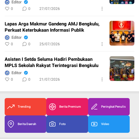
Editor
0
0
27/07/2026
Lapas Arga Makmur Gandeng AMJ Bengkulu,
Perkuat Keterbukaan Informasi Publik
Editor
0
0
25/07/2026
Asisten I Setda Seluma Hadiri Pembukaan
MPLS Sekolah Rakyat Terintegrasi Bengkulu
Editor
0
0
21/07/2026
Trending
Berita Premium
Peringkat Penulis
Berita Daerah
Foto
Video