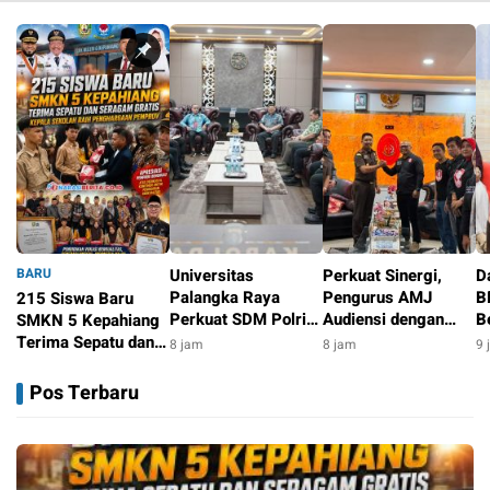
BARU
Universitas
Perkuat Sinergi,
D
Palangka Raya
Pengurus AMJ
B
215 Siswa Baru
Perkuat SDM Polri
Audiensi dengan
B
SMKN 5 Kepahiang
Lewat Pusat Studi
Kajati Bengkulu
P
Terima Sepatu dan
8 jam
8 jam
9 
Kepolisian
G
Seragam Gratis,
6 jam
B
Kepala Sekolah Raih
Pos Terbaru
Penghargaan
Pemprov