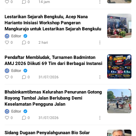
0
0
14 jam
Lestarikan Sejarah Bengkulu, Acep Nana
Harianto Inisiasi Workshop Pangeran
Mangkurajo untuk Lestarikan Sejarah Bengkulu
Editor
0
0
2 hari
Pendaftar Membludak, Turnamen Badminton
AMJ 2026 Diikuti 69 Tim dari Berbagai Instansi
Editor
0
0
31/07/2026
Bhabinkamtibmas Kelurahan Penurunan Gotong
Royong Tambal Jalan Berlubang Demi
Keselamatan Pengguna Jalan
Editor
0
0
31/07/2026
Sidang Dugaan Penyalahgunaan Bio Solar