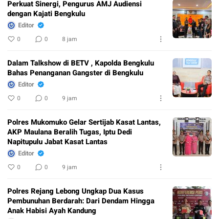
Perkuat Sinergi, Pengurus AMJ Audiensi
dengan Kajati Bengkulu
Editor
0
0
8 jam
Dalam Talkshow di BETV , Kapolda Bengkulu
Bahas Penanganan Gangster di Bengkulu
Editor
0
0
9 jam
Polres Mukomuko Gelar Sertijab Kasat Lantas,
AKP Maulana Beralih Tugas, Iptu Dedi
Napitupulu Jabat Kasat Lantas
Editor
0
0
9 jam
Polres Rejang Lebong Ungkap Dua Kasus
Pembunuhan Berdarah: Dari Dendam Hingga
Anak Habisi Ayah Kandung