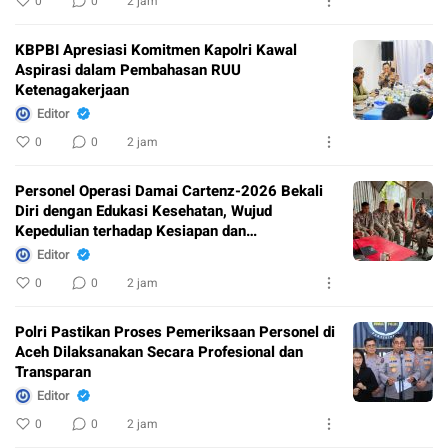
0
0
2 jam
KBPBI Apresiasi Komitmen Kapolri Kawal
Aspirasi dalam Pembahasan RUU
Ketenagakerjaan
Editor
0
0
2 jam
Personel Operasi Damai Cartenz-2026 Bekali
Diri dengan Edukasi Kesehatan, Wujud
Kepedulian terhadap Kesiapan dan
Kesejahteraan Anggota
Editor
0
0
2 jam
Polri Pastikan Proses Pemeriksaan Personel di
Aceh Dilaksanakan Secara Profesional dan
Transparan
Editor
0
0
2 jam