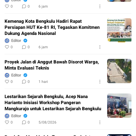
0
0
6 jam
Kemenag Kota Bengkulu Hadiri Rapat
Persiapan HUT Ke-81 RI, Tegaskan Komitmen
Dukung Agenda Nasional
Editor
0
0
6 jam
Proyek Jalan di Anggut Bawah Disorot Warga,
Minta Evaluasi Teknis
Editor
0
0
1 hari
Lestarikan Sejarah Bengkulu, Acep Nana
Harianto Inisiasi Workshop Pangeran
Mangkurajo untuk Lestarikan Sejarah Bengkulu
Editor
0
0
5/08/2026