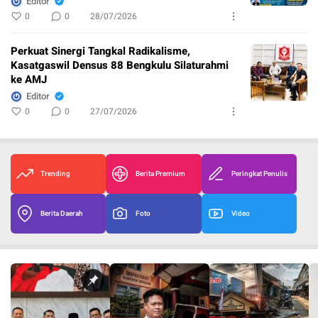
Editor
0
0
28/07/2026
Perkuat Sinergi Tangkal Radikalisme,
Kasatgaswil Densus 88 Bengkulu Silaturahmi
ke AMJ
Editor
0
0
27/07/2026
Trending
Berita Premium
Peringkat Penulis
Berita Daerah
Foto
Video