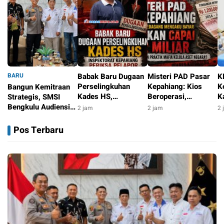
BARU
Babak Baru Dugaan
Misteri PAD Pasar
K
Perselingkuhan
Kepahiang: Kios
K
Bangun Kemitraan
Kades HS,
Beroperasi,
K
Strategis, SMSI
Inspektorat
Pedagang Mengaku
d
Bengkulu Audiensi
2 jam
2 jam
2 
Kepahiang Periksa
Bayar, Tunggakan
R
dengan Kapolda
4 menit
Pelapor
Justru Capai Rp1,2
K
Bengkulu
Pos Terbaru
Miliar