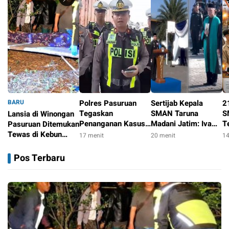
BARU
Polres Pasuruan
Sertijab Kepala
2
Tegaskan
SMAN Taruna
S
Lansia di Winongan
Penanganan Kasus
Madani Jatim: Iva
T
Pasuruan Ditemukan
Laka Lantas 2017
Evry Robiyansah
S
Tewas di Kebun
17 menit
20 menit
14
Telah Tuntas dan
Resmi Jimpin
K
Jeruk, Polisi dan
15 menit
Berkekuatan Hukum
Sekolah Berasrama
P
Tim Inafis Selidiki
Pos Terbaru
Tetap
Berbasis TNI AL &
P
Dugaan
Pesantren
Pembunuhan