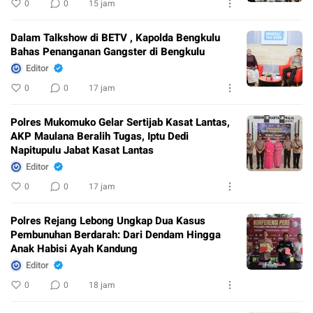
0
0
15 jam
Dalam Talkshow di BETV , Kapolda Bengkulu
Bahas Penanganan Gangster di Bengkulu
Editor
0
0
17 jam
Polres Mukomuko Gelar Sertijab Kasat Lantas,
AKP Maulana Beralih Tugas, Iptu Dedi
Napitupulu Jabat Kasat Lantas
Editor
0
0
17 jam
Polres Rejang Lebong Ungkap Dua Kasus
Pembunuhan Berdarah: Dari Dendam Hingga
Anak Habisi Ayah Kandung
Editor
0
0
18 jam