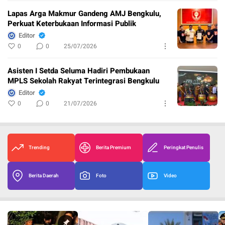
Lapas Arga Makmur Gandeng AMJ Bengkulu,
Perkuat Keterbukaan Informasi Publik
Editor
0
0
25/07/2026
Asisten I Setda Seluma Hadiri Pembukaan
MPLS Sekolah Rakyat Terintegrasi Bengkulu
Editor
0
0
21/07/2026
Trending
Berita Premium
Peringkat Penulis
Berita Daerah
Foto
Video