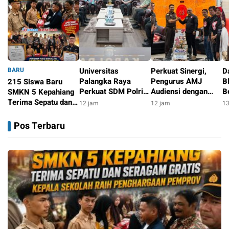
BARU
Universitas
Perkuat Sinergi,
D
Palangka Raya
Pengurus AMJ
B
215 Siswa Baru
Perkuat SDM Polri
Audiensi dengan
B
SMKN 5 Kepahiang
Lewat Pusat Studi
Kajati Bengkulu
P
Terima Sepatu dan
12 jam
12 jam
13
Kepolisian
G
Seragam Gratis,
10 jam
B
Kepala Sekolah Raih
Pos Terbaru
Penghargaan
Pemprov