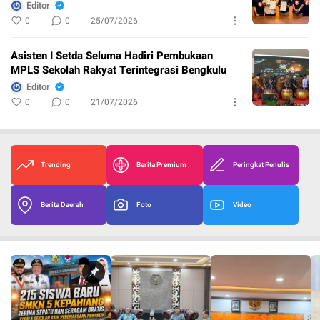
Editor
0
0
25/07/2026
Asisten I Setda Seluma Hadiri Pembukaan
MPLS Sekolah Rakyat Terintegrasi Bengkulu
Editor
0
0
21/07/2026
Trending
Berita Premium
Peringkat Penulis
Berita Daerah
Foto
Video