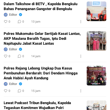
Dalam Talkshow di BETV , Kapolda Bengkulu
Bahas Penanganan Gangster di Bengkulu
Editor
0
0
13 jam
Polres Mukomuko Gelar Sertijab Kasat Lantas,
AKP Maulana Beralih Tugas, Iptu Dedi
Napitupulu Jabat Kasat Lantas
Editor
0
0
14 jam
Polres Rejang Lebong Ungkap Dua Kasus
Pembunuhan Berdarah: Dari Dendam Hingga
Anak Habisi Ayah Kandung
Editor
0
0
15 jam
Lewat Podcast Tribun Bengkulu, Kapolda
Tegaskan Komitmen Wujudkan Polri