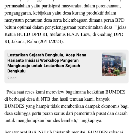
permasalahan yaitu partisipasi masyarakat dalam perencanaan,
penganggaran, kebijakan yaitu desa kurang produktif dalam
menyusun peraturan desa serta kelembagaan dimana peran BPD
belum optimal dalam penyelenggaraan pemerintahan desa ,” jelas
Ketua BULD DPD RI, Stefanus B.A.N Liow, di Gedung DPD
RI, Jakarta, Rabu (20/11/2024).
Lestarikan Sejarah Bengkulu, Acep Nana
Harianto Inisiasi Workshop Pangeran
Mangkurajo untuk Lestarikan Sejarah
Bengkulu
2 hari
“Pada saat reses kami mereview bagaimana keaktifan BUMDES
di berbagai desa di NTB dan hasil temuan kami, banyak
BUMDES yang hampir tidak memberikan dampak ekonomis bagi
desa sehingga perlu peran serius dari pemerintah pusat dan daerah
untuk menghidupkan bumdes kembali,” ungkapnya.
Senator asal Bali, Ni Luh Djelantik menilai, BUMDES sebagai