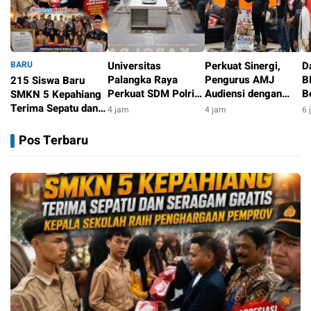
BARU
Universitas
Perkuat Sinergi,
D
Palangka Raya
Pengurus AMJ
B
215 Siswa Baru
Perkuat SDM Polri
Audiensi dengan
B
SMKN 5 Kepahiang
Lewat Pusat Studi
Kajati Bengkulu
P
Terima Sepatu dan
4 jam
4 jam
6 
Kepolisian
G
Seragam Gratis,
3 jam
B
Kepala Sekolah Raih
Pos Terbaru
Penghargaan
Pemprov