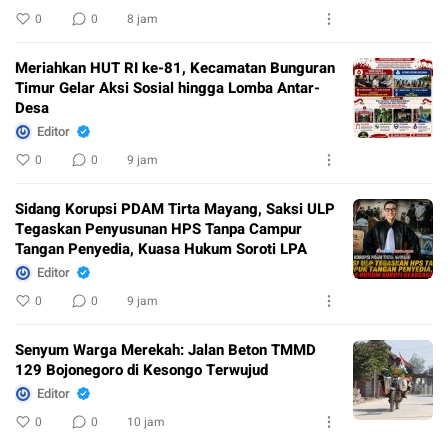
0
0
8 jam
Meriahkan HUT RI ke-81, Kecamatan Bunguran
Timur Gelar Aksi Sosial hingga Lomba Antar-
Desa
Editor
0
0
9 jam
Sidang Korupsi PDAM Tirta Mayang, Saksi ULP
Tegaskan Penyusunan HPS Tanpa Campur
Tangan Penyedia, Kuasa Hukum Soroti LPA
Editor
0
0
9 jam
Senyum Warga Merekah: Jalan Beton TMMD
129 Bojonegoro di Kesongo Terwujud
Editor
0
0
10 jam