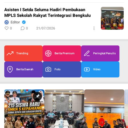
Asisten I Setda Seluma Hadiri Pembukaan
MPLS Sekolah Rakyat Terintegrasi Bengkulu
Editor
0
0
21/07/2026
Trending
Berita Premium
Peringkat Penulis
Berita Daerah
Foto
Video