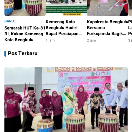
BARU
Kemenag Kota
Kapolresta Bengkulu
P
Bengkulu Hadiri
Bersama
L
Semarak HUT Ke-81
Rapat Persiapan
Forkopimda Bagikan
P
RI, Kakan Kemenag
HUT Ke-81 RI,
5.000 Bendera
L
Kota Bengkulu
1 jam
2 jam
3 
Tegaskan Komitmen
Merah Putih Sambut
A
Hadiri Lomba
1 jam
Dukung Agenda
HUT ke-81 RI
M
Mewarnai dan Tari
Pos Terbaru
Nasional
S
Kreasi Daerah
Tingkat RA