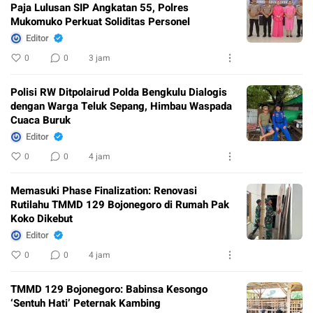
Paja Lulusan SIP Angkatan 55, Polres
Mukomuko Perkuat Soliditas Personel
Editor
0
0
3 jam
Polisi RW Ditpolairud Polda Bengkulu Dialogis
dengan Warga Teluk Sepang, Himbau Waspada
Cuaca Buruk
Editor
0
0
4 jam
Memasuki Phase Finalization: Renovasi
Rutilahu TMMD 129 Bojonegoro di Rumah Pak
Koko Dikebut
Editor
0
0
4 jam
TMMD 129 Bojonegoro: Babinsa Kesongo
‘Sentuh Hati’ Peternak Kambing