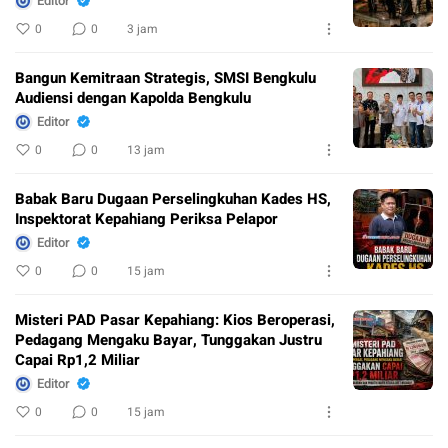
Editor
0
0
3 jam
Bangun Kemitraan Strategis, SMSI Bengkulu
Audiensi dengan Kapolda Bengkulu
Editor
0
0
13 jam
Babak Baru Dugaan Perselingkuhan Kades HS,
Inspektorat Kepahiang Periksa Pelapor
Editor
0
0
15 jam
Misteri PAD Pasar Kepahiang: Kios Beroperasi,
Pedagang Mengaku Bayar, Tunggakan Justru
Capai Rp1,2 Miliar
Editor
0
0
15 jam