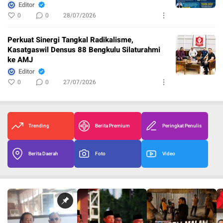
Editor
0
0
28/07/2026
Perkuat Sinergi Tangkal Radikalisme,
Kasatgaswil Densus 88 Bengkulu Silaturahmi
ke AMJ
Editor
0
0
27/07/2026
Trending
Berita Premium
Peringkat Penulis
Berita Daerah
Foto
Video