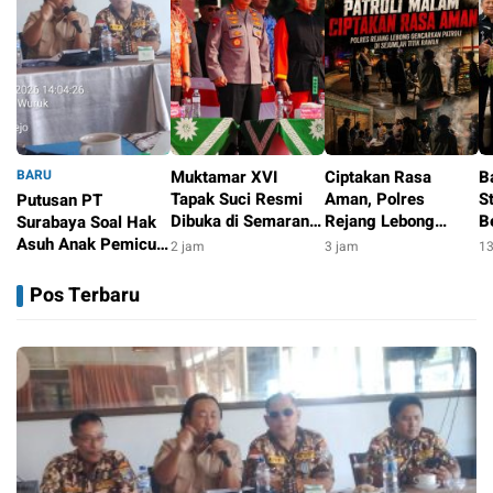
BARU
Muktamar XVI
Ciptakan Rasa
B
Tapak Suci Resmi
Aman, Polres
S
Putusan PT
Dibuka di Semarang,
Rejang Lebong
B
Surabaya Soal Hak
Kapolri Terima
Gencarkan Patroli di
d
Asuh Anak Pemicu
2 jam
3 jam
13
Anugerah Anggota
Sejumlah Titik
B
Polemik, Pihak
33 menit
Kehormatan
Rawan
Pengadu dan Aktivis
Pos Terbaru
Kota Pasuruan
Bersiap Tempuh
Kasasi