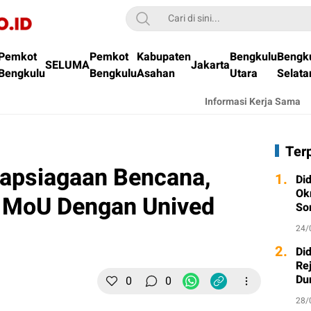
Pemkot
Pemkot
Kabupaten
Bengkulu
Bengk
SELUMA
Jakarta
Bengkulu
Bengkulu
Asahan
Utara
Selata
Informasi Kerja Sama
Ter
iapsiagaan Bencana,
1.
Di
Ok
 MoU Dengan Unived
So
24/
2.
Di
Re
Du
0
0
28/