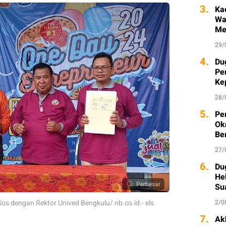
3.
Ka
Wa
Me
29/
4.
Du
Pe
Ke
Ka
28/
5.
Pe
Ok
Be
27/
6.
Du
He
Perbesar
Su
s dengan Rektor Unived Bengkulu/ nb.co.id.- els
2/0
7.
Ak