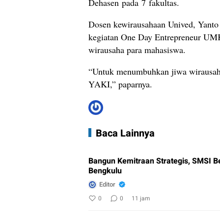
Dehasen pada 7 fakultas.
Dosen kewirausahaan Unived, Yanto
kegiatan One Day Entrepreneur UM
wirausaha para mahasiswa.
“Untuk menumbuhkan jiwa wirausaha
YAKI,” paparnya.
Baca Lainnya
Bangun Kemitraan Strategis, SMSI B
Bengkulu
Editor
0
0
11 jam