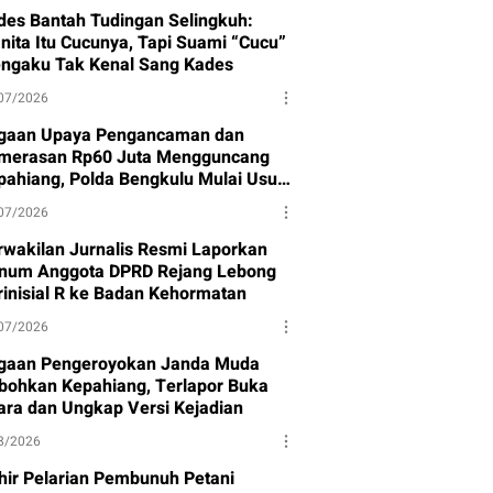
des Bantah Tudingan Selingkuh:
nita Itu Cucunya, Tapi Suami “Cucu”
ngaku Tak Kenal Sang Kades
07/2026
gaan Upaya Pengancaman dan
merasan Rp60 Juta Mengguncang
pahiang, Polda Bengkulu Mulai Usut
sus
07/2026
rwakilan Jurnalis Resmi Laporkan
num Anggota DPRD Rejang Lebong
rinisial R ke Badan Kehormatan
07/2026
gaan Pengeroyokan Janda Muda
bohkan Kepahiang, Terlapor Buka
ara dan Ungkap Versi Kejadian
8/2026
hir Pelarian Pembunuh Petani