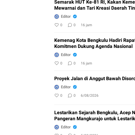
Semarak HUT Ke-81 RI, Kakan Keme
Mewarnai dan Tari Kreasi Daerah Ti
Editor
0
0
16 jam
Kemenag Kota Bengkulu Hadiri Rapa
Komitmen Dukung Agenda Nasional
Editor
0
0
16 jam
Proyek Jalan di Anggut Bawah Disoro
Editor
0
0
6/08/2026
Lestarikan Sejarah Bengkulu, Acep N
Pangeran Mangkurajo untuk Lestari
Editor