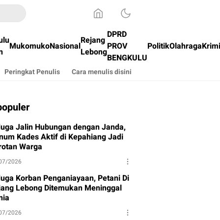
DPRD
ulu
Rejang
Mukomuko
Nasional
PROV
Politik
Olahraga
Krim
n
Lebong
BENGKULU
Peringkat Penulis
Cara menulis disini
populer
duga Jalin Hubungan dengan Janda,
num Kades Aktif di Kepahiang Jadi
rotan Warga
07/2026
duga Korban Penganiayaan, Petani Di
jang Lebong Ditemukan Meninggal
nia
07/2026