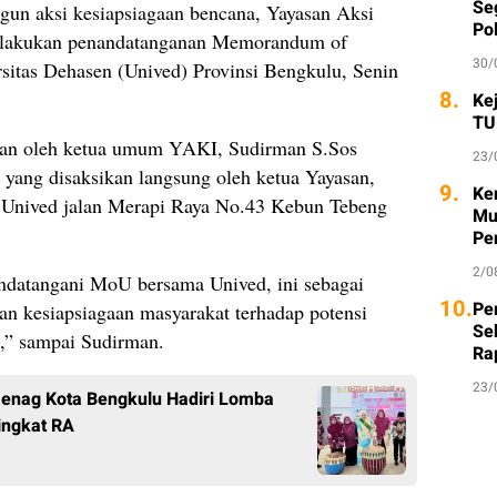
Seg
un aksi kesiapsiagaan bencana, Yayasan Aksi
Po
elakukan penandatanganan Memorandum of
30/
itas Dehasen (Unived) Provinsi Bengkulu, Senin
8.
Ke
TU
kan oleh ketua umum YAKI, Sudirman S.Sos
23/
 yang disaksikan langsung oleh ketua Yayasan,
9.
Ke
Unived jalan Merapi Raya No.43 Kebun Tebeng
Mu
Pe
2/0
andatangani MoU bersama Unived, ini sebagai
10.
Per
an kesiapsiagaan masyarakat terhadap potensi
Se
u,” sampai Sudirman.
Ra
23/
enag Kota Bengkulu Hadiri Lomba
ingkat RA