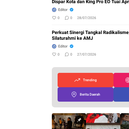
Dispar Kota dan King Pro EO Tuai Apr
Editor
0
0
28/07/2026
Perkuat Sinergi Tangkal Radikalisme
Silaturahmi ke AMJ
Editor
0
0
27/07/2026
Trending
Berita Daerah