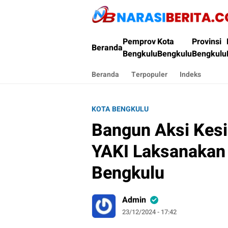
Narasi Berita
Pemprov
Kota
Provinsi
Beranda
Bengkulu
Bengkulu
Bengkulu
Beranda
Terpopuler
Indeks
KOTA BENGKULU
Bangun Aksi Kes
YAKI Laksanakan
Bengkulu
Admin
23/12/2024 - 17:42